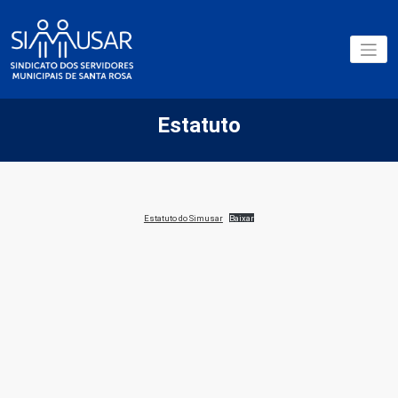
Pular
para
o
Sindicatos dos Servidores
conteúdo
SIMUSAR
Municipais de Santa Rosa
Estatuto
Estatuto do Simusar
Baixar